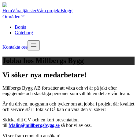
Hem
Våra tjänster
Våra projekt
Blogg
Områden
Borås
Göteborg
Kontakta oss
Jobba hos Millbergs Bygg
Vi söker nya medarbetare!
Millbergs Bygg AB fortsätter att växa och vi är på jakt efter
engagerade och skickliga personer som vill bli en del av vårt team.
Är du driven, noggrann och tycker om att jobba i projekt där kvalitet
och service står i fokus? Då kan du vara den vi söker!
Skicka ditt CV och en kort presentation
till
Malin@millbergsbygg.se
så hör vi av oss.
Vi ser fram emot din ansökan!