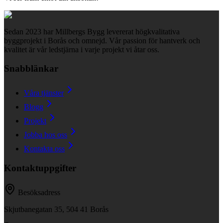
Sedan 2023 har Millbergs Bygg levererat högkvalitativa
byggprojekt i Borås och omnejd. Vår passion för hantverk och
kvalitet är vår ledstjärna i varje projekt vi åtar oss.
Snabblänkar
Våra tjänster
Blogg
Projekt
Jobba hos oss
Kontakta oss
Kontaktuppgifter
Besöksadress
Skjutbanegatan 35, 504 41 Borås